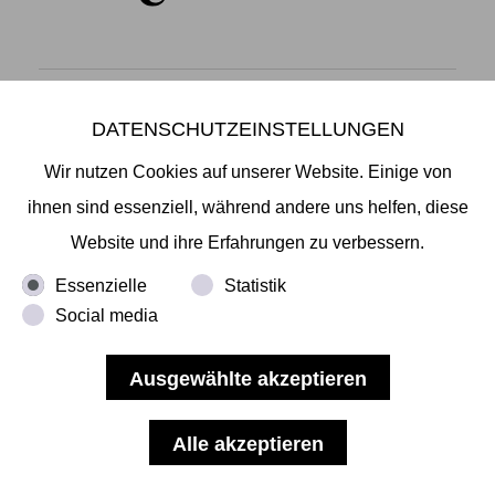
DATENSCHUTZEINSTELLUNGEN
Mikiko Sato Gallery ı Klosterwall 13 ı 20095 Hamburg
T +49 40 32901980 ı
info@mikikosatogallery.com
ı
Wir nutzen Cookies auf unserer Website. Einige von
www.mikikosatogallery.com
ihnen sind essenziell, während andere uns helfen, diese
Öffnungszeiten:
Website und ihre Erfahrungen zu verbessern.
Di - Fr 13.00 - 19.00 ı Sa 13.00 - 18.00 u.n.V
Essenzielle
Statistik
Social media
Copyright © 2026 Mikiko Sato Gallery, alle Rechte
vorbehalten.
Impressum
ı
AGB
ı
Widerruf
ı
Datenschutz
ı
Nutzungsbedingungen