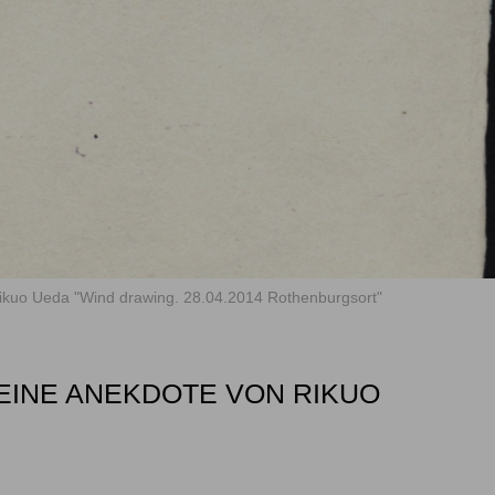
ikuo Ueda "Wind drawing. 28.04.2014 Rothenburgsort"
 EINE ANEKDOTE VON RIKUO