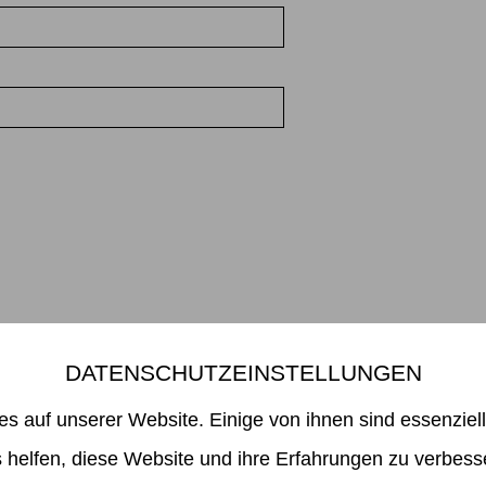
DATENSCHUTZEINSTELLUNGEN
Mikiko Sato Gallery ı Klosterwall 13 ı 20095 Hamburg
49 40 32901980 ı
info@mikikosatogallery.com
ı www.mikikosatogallery
es auf unserer Website. Einige von ihnen sind essenziel
Öffnungszeiten:
Di - Fr 13.00 - 19.00 ı Sa 13.00 - 18.00 u.n.V
 helfen, diese Website und ihre Erfahrungen zu verbess