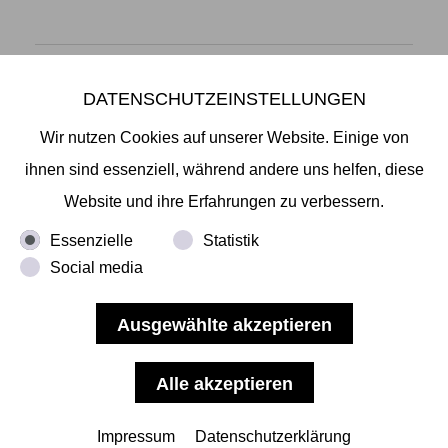
DATENSCHUTZEINSTELLUNGEN
Mikiko Sato Gallery ı Klosterwall 13 ı 20095 Hamburg
T +49 40 32901980 ı
info@mikikosatogallery.com
ı
Wir nutzen Cookies auf unserer Website. Einige von
www.mikikosatogallery.com
ihnen sind essenziell, während andere uns helfen, diese
Öffnungszeiten:
Website und ihre Erfahrungen zu verbessern.
Di - Fr 13.00 - 19.00 ı Sa 13.00 - 18.00 u.n.V
Essenzielle
Statistik
Social media
Copyright © 2026 Mikiko Sato Gallery, alle Rechte
vorbehalten.
Impressum
ı
AGB
ı
Widerruf
ı
Datenschutz
ı
Nutzungsbedingungen
Impressum
Datenschutzerklärung