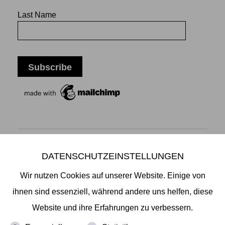
Last Name
DATENSCHUTZEINSTELLUNGEN
Mikiko Sato Gallery ı Klosterwall 13 ı 20095 Hamburg
T +49 40 32901980 ı
info@mikikosatogallery.com
ı
Wir nutzen Cookies auf unserer Website. Einige von
www.mikikosatogallery.com
ihnen sind essenziell, während andere uns helfen, diese
Öffnungszeiten:
Website und ihre Erfahrungen zu verbessern.
Di - Fr 13.00 - 19.00 ı Sa 13.00 - 18.00 u.n.V