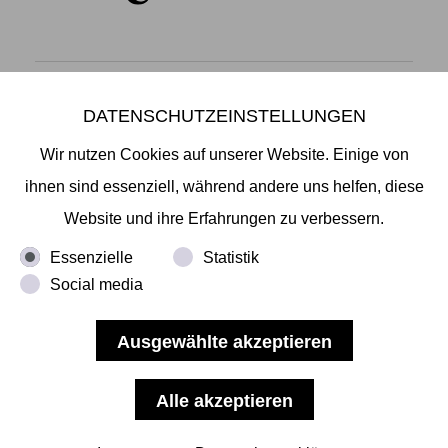
DATENSCHUTZEINSTELLUNGEN
Mikiko Sato Gallery ı Klosterwall 13 ı 20095 Hamburg
T +49 40 32901980 ı
info@mikikosatogallery.com
ı
Wir nutzen Cookies auf unserer Website. Einige von
www.mikikosatogallery.com
ihnen sind essenziell, während andere uns helfen, diese
Öffnungszeiten:
Website und ihre Erfahrungen zu verbessern.
Di - Fr 13.00 - 19.00 ı Sa 13.00 - 18.00 u.n.V
Essenzielle
Statistik
Social media
Copyright © 2026 Mikiko Sato Gallery, alle Rechte
vorbehalten.
Impressum
ı
AGB
ı
Widerruf
ı
Datenschutz
ı
Nutzungsbedingungen