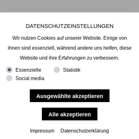
DATENSCHUTZEINSTELLUNGEN
Mikiko Sato Gallery ı Klosterwall 13 ı 20095 Hamburg
T +49 40 32901980 ı
info@mikikosatogallery.com
ı
Wir nutzen Cookies auf unserer Website. Einige von
www.mikikosatogallery.com
ihnen sind essenziell, während andere uns helfen, diese
Öffnungszeiten:
Website und ihre Erfahrungen zu verbessern.
Di - Fr 13.00 - 19.00 ı Sa 13.00 - 18.00 u.n.V
Essenzielle
Statistik
Social media
Copyright © 2026 Mikiko Sato Gallery, alle Rechte
vorbehalten.
Impressum
ı
AGB
ı
Widerruf
ı
Datenschutz
ı
Nutzungsbedingungen
Impressum
Datenschutzerklärung