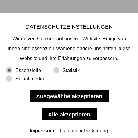
DATENSCHUTZEINSTELLUNGEN
Mikiko Sato Gallery ı Klosterwall 13 ı 20095 Hamburg
T +49 40 32901980 ı
info@mikikosatogallery.com
ı
Wir nutzen Cookies auf unserer Website. Einige von
www.mikikosatogallery.com
ihnen sind essenziell, während andere uns helfen, diese
Öffnungszeiten:
Website und ihre Erfahrungen zu verbessern.
Di - Fr 13.00 - 19.00 ı Sa 13.00 - 18.00 u.n.V
Essenzielle
Statistik
Social media
Copyright © 2026 Mikiko Sato Gallery, alle Rechte
vorbehalten.
Impressum
ı
AGB
ı
Widerruf
ı
Datenschutz
ı
Nutzungsbedingungen
Impressum
Datenschutzerklärung