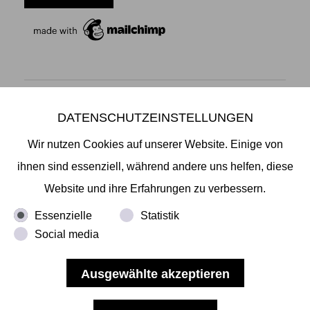
DATENSCHUTZEINSTELLUNGEN
Mikiko Sato Gallery ı Klosterwall 13 ı 20095 Hamburg
T +49 40 32901980 ı
info@mikikosatogallery.com
ı
Wir nutzen Cookies auf unserer Website. Einige von
www.mikikosatogallery.com
ihnen sind essenziell, während andere uns helfen, diese
Öffnungszeiten:
Website und ihre Erfahrungen zu verbessern.
Di - Fr 13.00 - 19.00 ı Sa 13.00 - 18.00 u.n.V
Essenzielle
Statistik
Social media
Copyright © 2026 Mikiko Sato Gallery, alle Rechte
vorbehalten.
Impressum
ı
AGB
ı
Widerruf
ı
Datenschutz
ı