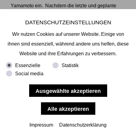
Yamamoto ein. Nachdem die letzte und geplante
Ausstellung des Künstlers pandemiebedingt ausfiel,
DATENSCHUTZEINSTELLUNGEN
freuen wir uns umso mehr auf ein Wiedersehen mit
Wir nutzen Cookies auf unserer Website. Einige von
neuen Bilder aus Yamamotos Studio. Seine
... mehr
ihnen sind essenziell, während andere uns helfen, diese
lesen
Website und ihre Erfahrungen zu verbessern.
Essenzielle
Statistik
Social media
Impressum
Datenschutzerklärung