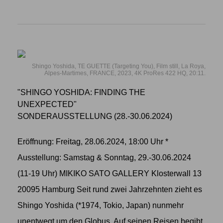
Shingo Yoshida, TE GUETTE (Targeting You), Film still, La Roya,
Alpes-Martimes, FRANCE, 2023, 4K ProRes 422 HQ, 20:11.
"SHINGO YOSHIDA: FINDING THE
UNEXPECTED"
SONDERAUSSTELLUNG (28.-30.06.2024)
Eröffnung: Freitag, 28.06.2024, 18:00 Uhr *
Ausstellung: Samstag & Sonntag, 29.-30.06.2024
(11-19 Uhr) MIKIKO SATO GALLERY Klosterwall 13
20095 Hamburg Seit rund zwei Jahrzehnten zieht es
Shingo Yoshida (*1974, Tokio, Japan) nunmehr
unentwegt um den Globus. Auf seinen Reisen begibt