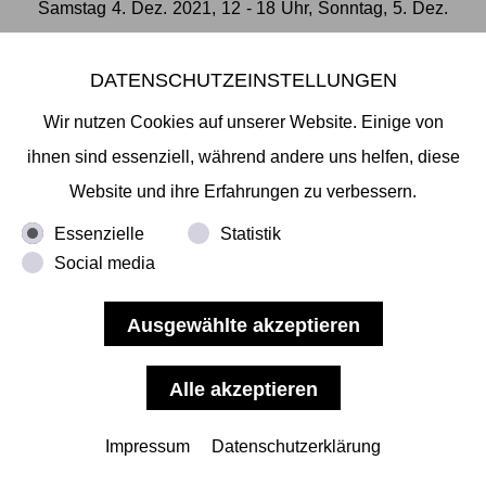
Samstag 4. Dez. 2021, 12 - 18 Uhr, Sonntag, 5. Dez.
2021, 12 - 18 Uhr
Mitsunori Kitsunai, Ken Matsubara, Akihiro Higuchi,
DATENSCHUTZEINSTELLUNGEN
Toshifumi Hirose, Nobuyuki Osaki, Junya
Wir nutzen Cookies auf unserer Website. Einige von
Fujita,Taiyoh Mori
ihnen sind essenziell, während andere uns helfen, diese
GALERIE CAROLYN HEINZ, GALERIE
Website und ihre Erfahrungen zu verbessern.
HENGEVOSS-DÜRKOP, GALERIE NANNA
Essenzielle
Statistik
PREUßNERS, MIKIKO SATO GALLERY
Social media
Die Veranstaltung findet unter 2G-Bedingungen
statt.
Impressum
Datenschutzerklärung