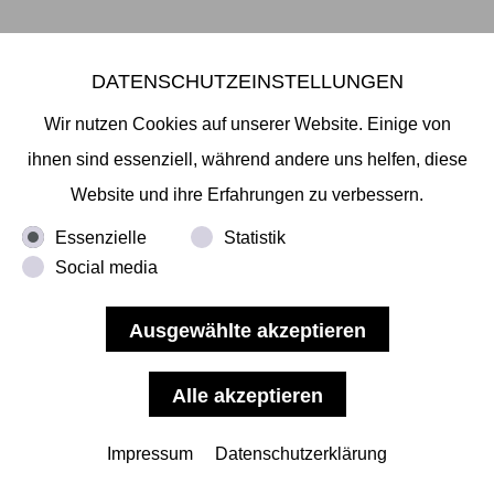
DATENSCHUTZEINSTELLUNGEN
Liebe Freundinnen und Freude der Galerie, im
Wir nutzen Cookies auf unserer Website. Einige von
kommenden Herbst werden wir die neuesten Werke
ihnen sind essenziell, während andere uns helfen, diese
unserer vier Künstler Akihiro Higuchi, Taiyoh Mori,
Website und ihre Erfahrungen zu verbessern.
Ken'ichiro Taniguchi und Yuki Yamamoto auf der
Essenzielle
Statistik
POSITIONS Berlin Art Fair zeigen, die vom 15. - 18.
Social media
September 2022 im Flughafen Tempelhof stattfindet.
Die POSITIONS Berlin Art Fair mit ihren 88
internationalen Galerien aus
... mehr lesen
Impressum
Datenschutzerklärung