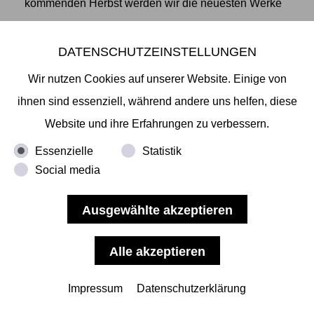
kommenden Herbst werden wir die neuesten Werke
unserer vier Künstler Akihiro Higuchi, Taiyoh Mori,
Ken'ichiro Taniguchi und Yuki Yamamoto auf der
DATENSCHUTZEINSTELLUNGEN
POSITIONS Berlin Art Fair zeigen, die vom 15. - 18.
Wir nutzen Cookies auf unserer Website. Einige von
September 2022 im Flughafen Tempelhof stattfindet.
ihnen sind essenziell, während andere uns helfen, diese
Die POSITIONS Berlin Art Fair mit ihren 88
Website und ihre Erfahrungen zu verbessern.
internationalen Galerien aus
... mehr lesen
Essenzielle
Statistik
Social media
Impressum
Datenschutzerklärung