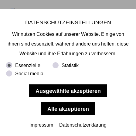
Daiki Kimoto Performance am 25.03.2022, Foto Hiroyuki Masuyama
DATENSCHUTZEINSTELLUNGEN
KÜNSTLERGESPRÄCH MIT DAIKI KIMOTO,
Wir nutzen Cookies auf unserer Website. Einige von
ihnen sind essenziell, während andere uns helfen, diese
Liebe Freundinnen und Freunde der Galerie, am
Website und ihre Erfahrungen zu verbessern.
kommenden Gründonnerstag, 14. April. 2022 ab
18 Uhr laden alle Galerien des Galeriehaus Hamburg
Essenzielle
Statistik
Social media
herzlich zu uns ein. Programm Mikiko Sato Gallery:
Ausstellung und Künstlergespräch mit Daiki
Kimoto, Das Gespräch führt Wolf Jahn Ausstellung:
ab 18 Uhr Gespräch: ab 19 Uhr Dauer: ca.40 min
Übersetzung
... mehr lesen
Impressum
Datenschutzerklärung