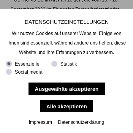
September 2022 im Flughafen Tempelhof stattfindet.
Die POSITIONS Berlin Art Fair mit ihren 88
DATENSCHUTZEINSTELLUNGEN
internationalen Galerien aus
... mehr lesen
Wir nutzen Cookies auf unserer Website. Einige von
ihnen sind essenziell, während andere uns helfen, diese
Website und ihre Erfahrungen zu verbessern.
Essenzielle
Statistik
Shingo Yoshida- The Summit
Social media
-THE SUMMIT - SHINGO YOSHIDA
Wir laden Sie anlässlich zur Fototriennale Hamburg
herzlich ein zur Eröffnung unserer nächsten
Ausstellung "The Summit" am 23.06.22, auf
Impressum
Datenschutzerklärung
der Shingo Yoshida neben seinen aktuellen