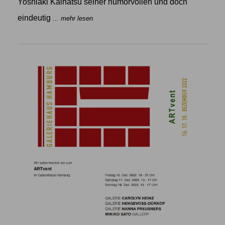
Yoshiaki Kaihatsu seiner humorvollen und doch
eindeutig
... mehr lesen