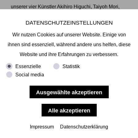
unserer vier Künstler Akihiro Higuchi, Taiyoh Mori,
Ken'ichiro Taniguchi und Yuki Yamamoto auf der
DATENSCHUTZEINSTELLUNGEN
POSITIONS Berlin Art Fair zeigen, die vom 15. - 18.
Wir nutzen Cookies auf unserer Website. Einige von
September 2022 im Flughafen Tempelhof stattfindet.
ihnen sind essenziell, während andere uns helfen, diese
Die POSITIONS Berlin Art Fair mit ihren 88
Website und ihre Erfahrungen zu verbessern.
internationalen Galerien aus
... mehr lesen
Essenzielle
Statistik
Social media
Impressum
Datenschutzerklärung