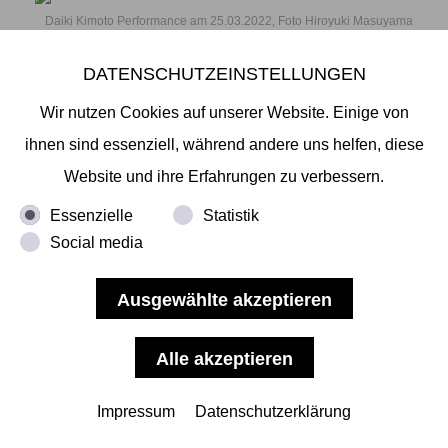
Daiki Kimoto Performance am 25.03.2022, Foto Hiroyuki Masuyama
KÜNSTLERGESPRÄCH MIT DAIKI KIMOTO,
DATENSCHUTZEINSTELLUNGEN
Liebe Freundinnen und Freunde der Galerie, am
Wir nutzen Cookies auf unserer Website. Einige von
kommenden Gründonnerstag, 14. April. 2022 ab
ihnen sind essenziell, während andere uns helfen, diese
18 Uhr laden alle Galerien des Galeriehaus Hamburg
Website und ihre Erfahrungen zu verbessern.
herzlich zu uns ein. Programm Mikiko Sato Gallery:
Essenzielle
Statistik
Ausstellung und Künstlergespräch mit Daiki
Social media
Kimoto, Das Gespräch führt Wolf Jahn Ausstellung:
ab 18 Uhr Gespräch: ab 19 Uhr Dauer: ca.40 min
Übersetzung
... mehr lesen
Impressum
Datenschutzerklärung