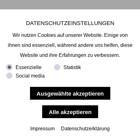
DATENSCHUTZEINSTELLUNGEN
Wir nutzen Cookies auf unserer Website. Einige von
Nobuyuki Osaki, Hamburg on Hamburg
ihnen sind essenziell, während andere uns helfen, diese
NOBUYUKI OSAKI - HAMBURG ON HAMBURG,
Website und ihre Erfahrungen zu verbessern.
SCHAUFENSTER AUSSTELLUNG 31. JULI - 15.
Essenzielle
Statistik
AUGUST 2021, STADTHÖFE EINGANG NEUER
Social media
WALL 86, 20354 HAMBURG
Nobuyuki Osaki sucht nach Darstellungen der
„Ungenauigkeiten der Realität“ mittels Malerei, Video
installation, Fotografie und Skulptur. Bei diesem
Werk, bei dem spezielle Siebdrucktechniken
Impressum
Datenschutzerklärung
verwendet wurden, nahm er Hamburger Graffitis als